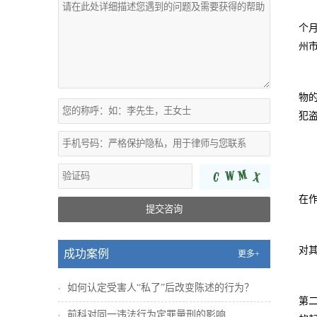
个
州
物
犯盗
在
提交咨询
对
成功案例
更多+
如何认定受害人“私了”后改变陈述的行为？
第
前科对同一违法行为定罪量刑的影响