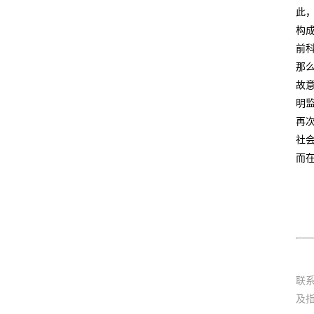
此
构
前
那
故
明
再
社
而
联
及