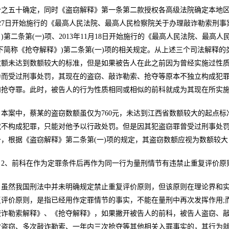
分之五十确定，同时《盗窃解释》第一条第二款授权各高级法院确定本地区
月27日开始施行的《最高人民法院、最高人民检察院关于办理敲诈勒索刑事
)第二条第(一)项、2013年11月18日开始施行的《最高人民法院、最
以下简称《抢夺解释》)第二条第(一)项的相关规定。从上述三个司法解释
数额未达到数额较大的标准，但是如果被告人在此之前因为曾经实施过性
为而受过刑事处罚，其现在的盗窃、敲诈勒索、抢夺等原本不独立构成犯
和抢夺罪。此时，被告人的行为性质相同或相似的前科就成为其现在所实
本案中，蔡某的盗窃数额虽仅为760元，未达到江西省数额较大的起点标
就不构成犯罪，只能对他予以行政处罚。但是因其犯盗窃罪曾受过刑事处
十，根据《盗窃解释》第二条第(一)项的规定，其盗窃数额应视为数额较
2、前科在作为定罪条件后再作为同一行为量刑情节有违禁止重复评价原
虽然我国刑法中并未明确规定禁止重复评价原则，但该原则在理论界和
复评价原则，是指已经用作定罪情节的事实，不能在量刑中再次发挥作用;
敲诈勒索解释》、《抢夺解释》，如果撇开被告人的前科，被告人盗窃、
次盗窃、多次敲诈勒索、一年内三次抢夺等其他相关入罪事实的，其行为