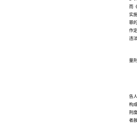
而
实
罪
作
违
量
告
构
刑
者