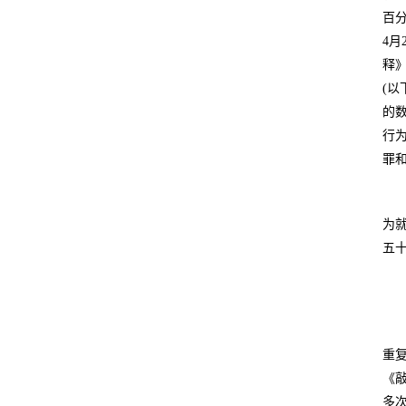
百
4
释》
(
的
行
罪
为
五
重
《
多