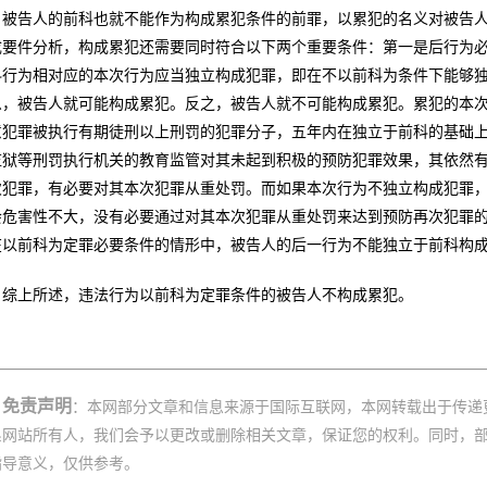
，被告人的前科也就不能作为构成累犯条件的前罪，以累犯的名义对被告
成要件分析，构成累犯还需要同时符合以下两个重要条件：第一是后行为
科行为相对应的本次行为应当独立构成犯罪，即在不以前科为条件下能够
么，被告人就可能构成累犯。反之，被告人就不可能构成累犯。累犯的本
意犯罪被执行有期徒刑以上刑罚的犯罪分子，五年内在独立于前科的基础
监狱等刑罚执行机关的教育监管对其未起到积极的预防犯罪效果，其依然
次犯罪，有必要对其本次犯罪从重处罚。而如果本次行为不独立构成犯罪
会危害性不大，没有必要通过对其本次犯罪从重处罚来达到预防再次犯罪
在以前科为定罪必要条件的情形中，被告人的后一行为不能独立于前科构
综上所述，违法行为以前科为定罪条件的被告人不构成累犯。
免责声明
：本网部分文章和信息来源于国际互联网，本网转载出于传递
系网站所有人，我们会予以更改或删除相关文章，保证您的权利。同时，
指导意义，仅供参考。