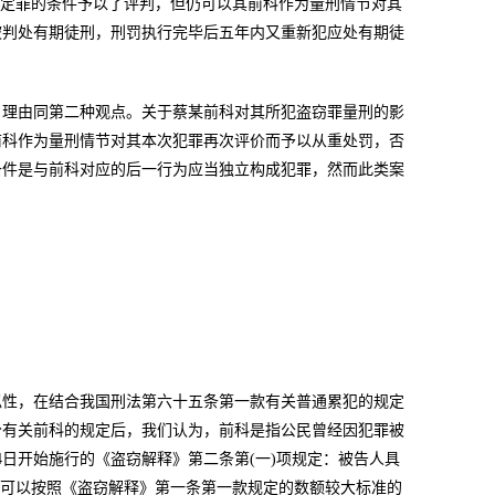
为其定罪的条件予以了评判，但仍可以其前科作为量刑情节对其
被判处有期徒刑，刑罚执行完毕后五年内又重新犯应处有期徒
，理由同第二种观点。关于蔡某前科对其所犯盗窃罪量刑的影
前科作为量刑情节对其本次犯罪再次评价而予以从重处罚，否
条件是与前科对应的后一行为应当独立构成犯罪，然而此类案
。
似性，在结合我国刑法第六十五条第一款有关普通累犯的规定
分有关前科的规定后，我们认为，前科是指公民曾经因犯罪被
4日开始施行的《盗窃解释》第二条第(一)项规定：被告人具
准可以按照《盗窃解释》第一条第一款规定的数额较大标准的