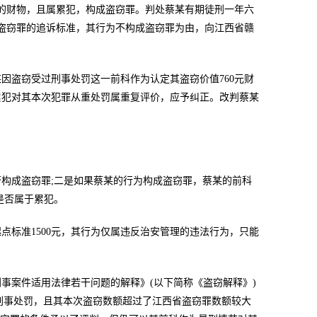
较大的财物，且属累犯，构成盗窃罪。判处蔡某有期徒刑一年六
西省盗窃罪的追诉标准，其行为不构成盗窃罪为由，向江西省赣
因盗窃受过刑事处罚这一前科作为认定其盗窃价值760元财
累犯对其本次犯罪从重处罚属重复评价，应予纠正。改判蔡某
构成盗窃罪;二是如果蔡某的行为构成盗窃罪，蔡某的前科
是否属于累犯。
点标准1500元，其行为仅属违反治安管理的违法行为，只能
事案件适用法律若干问题的解释》(以下简称《盗窃解释》)
过刑事处罚，且其本次盗窃数额超过了江西省盗窃罪数额较大