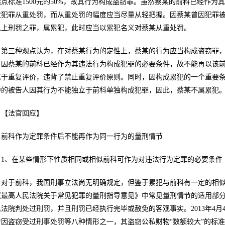
起点标准1500元的50%，故其行为构成盗窃罪。虽然蔡某的前科已经作
次犯罪从重处罚，而从重处罚的幅度应当尽量从轻把握。因蔡某曾因犯罪
以上刑罚之罪，属累犯，此时应当以累犯名义对蔡某从重处罚。
第三种观点认为，在对蔡某行为的定性上，蔡某的行为应当构成盗窃罪
，因蔡某的前科已经作为其违法行为构成犯罪的必要条件，故不能再以该
属于重复评价，违背了禁止重复评价原则。同时，因构成累犯的一个重要
中的被告人因其行为不能独立于前科单独构成犯罪，因此，蔡某不属累犯
【法官回应】
前科作为定罪条件后不能再作为同一行为的量刑情节
1、在某些情形下性质相同或相似前科可作为对违法行为定罪的必要条件
对于前科，我国刑事立法尚无明确规定，但鉴于累犯与前科有一定的相
《最高人民法院关于常见犯罪的量刑指导意见》中常见量刑情节的适用部
民法院判处过刑罚，并且刑罚已经执行完毕或赦免的客观事实。2013年4月
曾因盗窃受过刑事处罚等八种情形之一，其盗窃公私财物“数额较大”的标