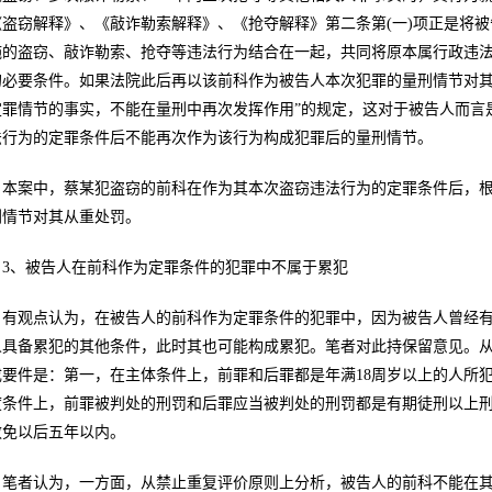
《盗窃解释》、《敲诈勒索解释》、《抢夺解释》第二条第(一)项正是将
施的盗窃、敲诈勒索、抢夺等违法行为结合在一起，共同将原本属行政违
的必要条件。如果法院此后再以该前科作为被告人本次犯罪的量刑情节对其
定罪情节的事实，不能在量刑中再次发挥作用”的规定，这对于被告人而言
法行为的定罪条件后不能再次作为该行为构成犯罪后的量刑情节。
本案中，蔡某犯盗窃的前科在作为其本次盗窃违法行为的定罪条件后，
刑情节对其从重处罚。
3、被告人在前科作为定罪条件的犯罪中不属于累犯
有观点认为，在被告人的前科作为定罪条件的犯罪中，因为被告人曾经
人具备累犯的其他条件，此时其也可能构成累犯。笔者对此持保留意见。
成要件是：第一，在主体条件上，前罪和后罪都是年满18周岁以上的人所犯
度条件上，前罪被判处的刑罚和后罪应当被判处的刑罚都是有期徒刑以上刑
赦免以后五年以内。
笔者认为，一方面，从禁止重复评价原则上分析，被告人的前科不能在