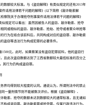
的数额较大标准。与《盗窃解释》有类似规定的还有2013年
案件适用法律若干问题的解释》(以下简称《敲诈勒索解
高人民检察院关于办理抢夺刑事案件适用法律若干问题的解释》
的类似规定可以看出：虽然因被告人的盗窃、敲诈勒索、抢夺
质相同或相似的盗窃、敲诈勒索、抢劫、抢夺或者聚众哄抢等
罪的行为在结合该前科后，共同构成对应的盗窃罪、敲诈勒索
施的盗窃等违法行为构成犯罪的必要条件。
准1500元，此时，如果蔡某没有盗窃犯罪前科，他的盗窃行
罚，且此次盗窃数额达到了江西省数额较大最低标准的百分之
大，其行为仍构成盗窃罪。
则
实务界均得到较大程度的认同。通说认为，所谓刑法中的禁止
而同一量刑情节则不能被数次评价。根据《盗窃解释》、
敲诈勒索、抢夺的数额未达到数额较大的通常标准，且无诸如
就不构成盗窃罪、敲诈勒索罪或抢夺罪，仅属行政违法行为。