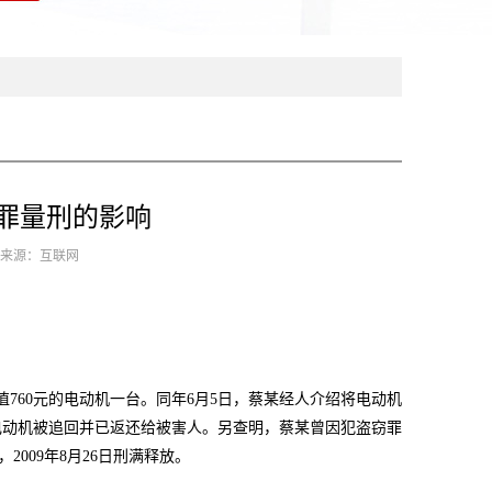
罪量刑的影响
9 来源：互联网
值760元的电动机一台。同年6月5日，蔡某经人介绍将电动机
电动机被追回并已返还给被害人。另查明，蔡某曾因犯盗窃罪
2009年8月26日刑满释放。