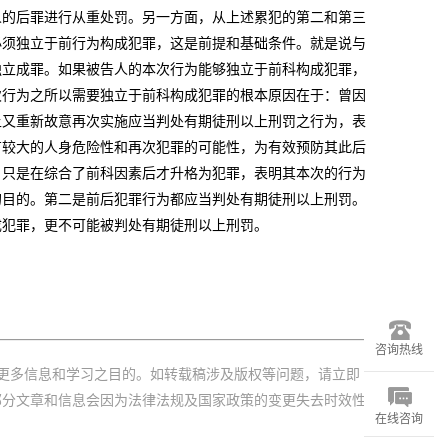
人的后罪进行从重处罚。另一方面，从上述累犯的第二和第三
必须独立于前行为构成犯罪，这是前提和基础条件。就是说与
独立成罪。如果被告人的本次行为能够独立于前科构成犯罪，
次行为之所以需要独立于前科构成犯罪的根本原因在于：曾因
上又重新故意再次实施应当判处有期徒刑以上刑罚之行为，表
有较大的人身危险性和再次犯罪的可能性，为有效预防其此后
，只是在综合了前科因素后才升格为犯罪，表明其本次的行为
的目的。第二是前后犯罪行为都应当判处有期徒刑以上刑罚。
成犯罪，更不可能被判处有期徒刑以上刑罚。
咨询热线
更多信息和学习之目的。如转载稿涉及版权等问题，请立即
部分文章和信息会因为法律法规及国家政策的变更失去时效性
在线咨询