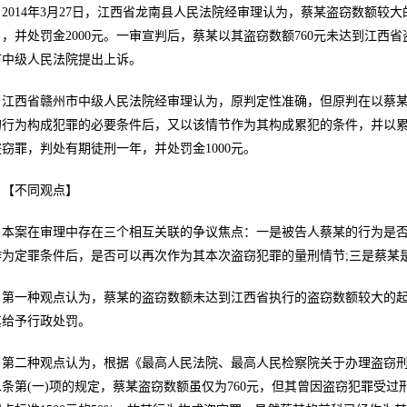
2014年3月27日，江西省龙南县人民法院经审理认为，蔡某盗窃数额
月，并处罚金2000元。一审宣判后，蔡某以其盗窃数额760元未达到江
市中级人民法院提出上诉。
江西省赣州市中级人民法院经审理认为，原判定性准确，但原判在以蔡某
的行为构成犯罪的必要条件后，又以该情节作为其构成累犯的条件，并以
窃罪，判处有期徒刑一年，并处罚金1000元。
【不同观点】
本案在审理中存在三个相互关联的争议焦点：一是被告人蔡某的行为是否
作为定罪条件后，是否可以再次作为其本次盗窃犯罪的量刑情节;三是蔡某
第一种观点认为，蔡某的盗窃数额未达到江西省执行的盗窃数额较大的起
其给予行政处罚。
第二种观点认为，根据《最高人民法院、最高人民检察院关于办理盗窃刑
二条第(一)项的规定，蔡某盗窃数额虽仅为760元，但其曾因盗窃犯罪受