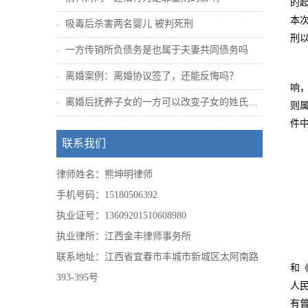
的
本
吸毒后杀害两名婴儿 被判死刑
刑
一方传销所负债务是也属于夫妻共同债务吗
离婚案例：离婚协议签了，还能反悔吗？
响
离婚后抚养子女的一方可以改变子女的姓氏吗...
则
件
联系我们
律师姓名：熊坤明律师
手机号码：15180506392
执业证号：13609201510608980
执业律所：江西金丰律师事务所
联系地址：江西省宜春市丰城市新城区太阿南路
和
393-395号
人
有