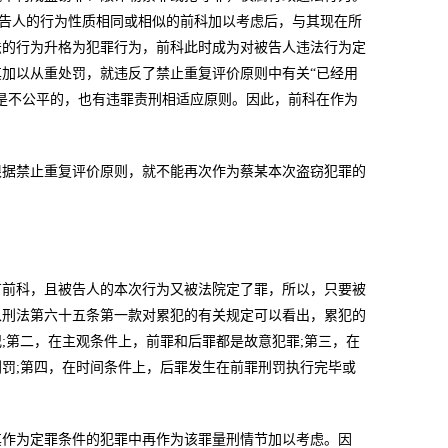
被告人的行为性质相同或相似的前科加以考虑后，与其现在所
法的行为升格为犯罪行为，前科此时成为对被告人违法行为定
加以从重处罚，就违反了禁止重复评价原则中有关“已经用
是不公平的，也有违罪责刑相适应原则。因此，前科在作为
根据禁止重复评价原则，就不能再次作为蔡某本次盗窃犯罪的
有前科，且被告人的本次行为又被法院定了罪，所以，只要被
从刑法第六十五条第一款对累犯的有关规定可以看出，累犯的
;第二，在主观条件上，前罪和后罪都是故意犯罪;第三，在
罚;第四，在时间条件上，后罪发生在前罪刑罚执行完毕或
其作为定罪条件的犯罪中再作为该罪量刑情节加以考虑。因