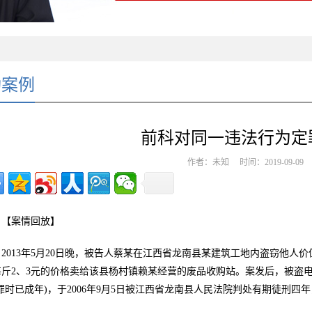
功案例
前科对同一违法行为定
作者：未知 时间：2019-09-0
【案情回放】
2013年5月20日晚，被告人蔡某在江西省龙南县某建筑工地内盗窃他人价
每斤2、3元的价格卖给该县杨村镇赖某经营的废品收购站。案发后，被盗
罪时已成年)，于2006年9月5日被江西省龙南县人民法院判处有期徒刑四年，