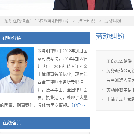
您所在的位置：
宜春熊坤明律师网
>
法律知识
>
劳动纠纷
劳动纠纷
律师介绍
熊坤明律师于2012年通过国
家司法考试，2014年加入律
工伤怎么赔偿
师队伍，2016年转入江西金
劳务派遣公司
丰律师事务所执业，现为江
劳务派遣人员
西金丰律师事务所专职律
师，法学学士、全国律师会
劳动仲裁申请
员。执业期间，处理了大量
申请劳动仲裁
的民事、刑事案件，具体为民商事领...
详细>>
在线咨询